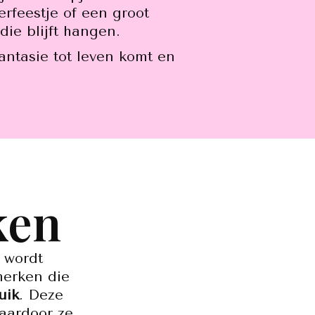
rfeestje of een groot
die blijft hangen.
fantasie tot leven komt en
ken
m wordt
merken die
uik
. Deze
waardoor ze