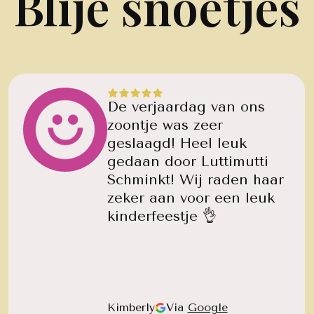
Blije snoetjes
De verjaardag van ons
zoontje was zeer
geslaagd! Heel leuk
gedaan door Luttimutti
Schminkt! Wij raden haar
zeker aan voor een leuk
kinderfeestje 👌
Kimberly
Via
Google