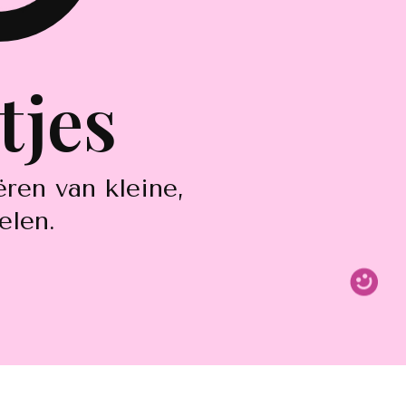
tjes
ren van kleine,
elen.