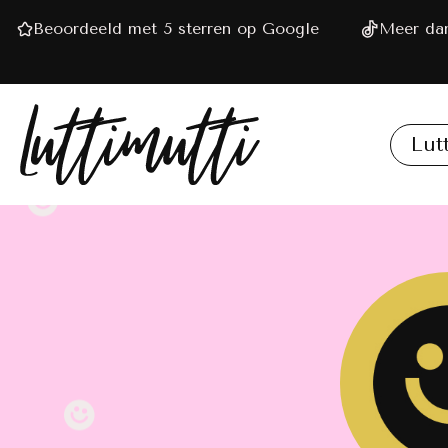
Beoordeeld met 5 sterren op Google
Meer dan
Lut