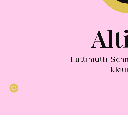
Alt
Luttimutti Sch
kleu