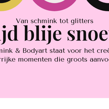
Van schmink tot glitters
ijd blije snoe
mink & Bodyart staat voor het creë
rrijke momenten die groots aanvo