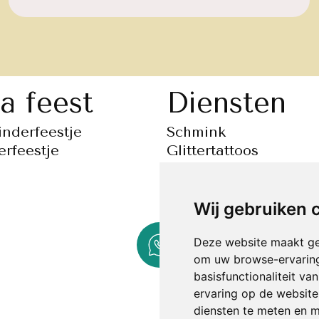
a feest
Diensten
nderfeestje
Schmink
erfeestje
Glittertattoos
Airbrush
Hairextensions
Glitter bar
Wij gebruiken 
Bellypaint
Deze website maakt ge
Workshop
om uw browse-ervaring
basisfunctionaliteit v
ervaring op de website
diensten te meten en m