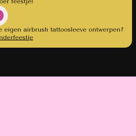
er feestje!
je eigen airbrush tattoosleeve ontwerpen?
nderfeestje