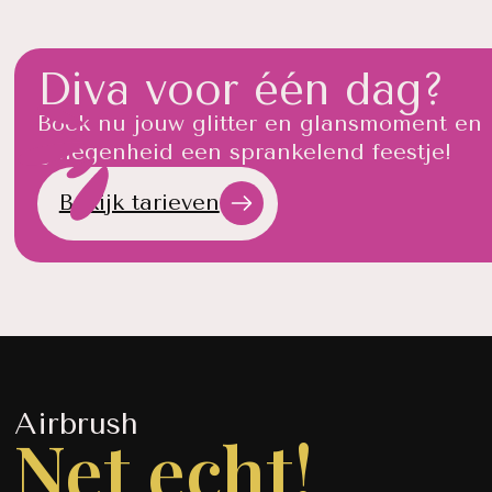
Diva voor één dag?
Boek nu jouw glitter en glansmoment en
gelegenheid een sprankelend feestje!
Bekijk tarieven
Airbrush
Net echt!