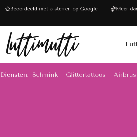
Beoordeeld met 5 sterren op Google
Meer dan
Lut
Diensten:
Schmink
Glittertattoos
Airbrus