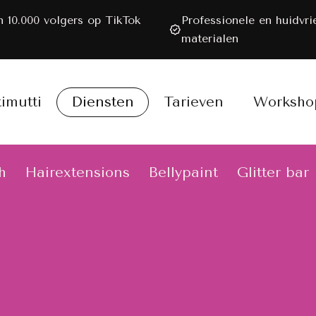
 10.000 volgers op TikTok
Professionele en huidvri
materialen
timutti
Diensten
Tarieven
Worksho
h
Hairextensions
Bellypaint
Glitter bar