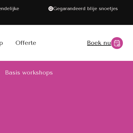
endelijke
Gegarandeerd blije snoetjes
p
Offerte
Boek nu
Basis workshops