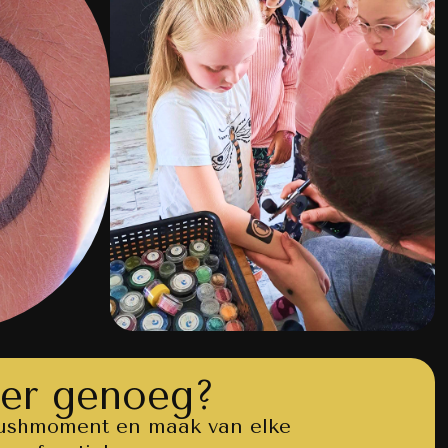
toer genoeg?
rushmoment en maak van elke