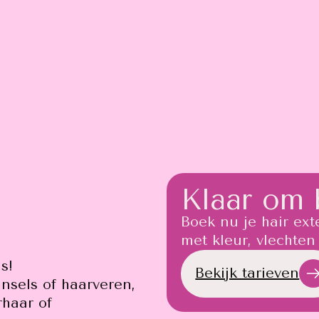
Klaar om 
Boek nu je hair ext
met kleur, vlechten 
ns!
Bekijk tarieven
insels of haarveren,
rhaar of