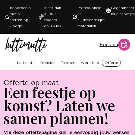
Beoordeeld
Meer dan
Professionele
Gegarandeer
met 5
10.000
en
blije snoetjes
sterren op
volgers
huidvriendelijke
Google
op TikTok
materialen
Boek nu
Luttimutti
Diensten
Tarieven
Workshop
Offerte
Offerte op maat
Een feestje op
komst? Laten we
samen plannen!
Via deze offertepagina kun je eenvoudig jouw wensen