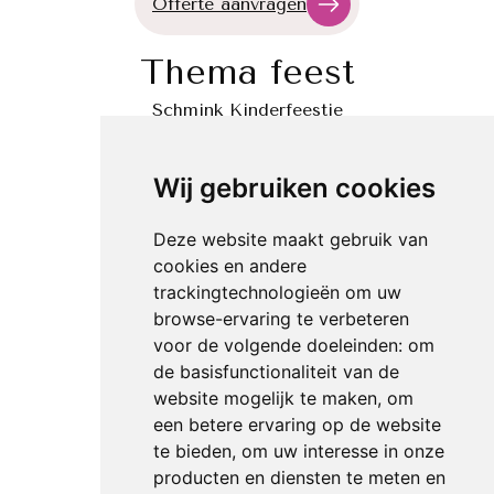
Offerte aanvragen
Thema feest
Schmink Kinderfeestje
Stoer Kinderfeestje
Diensten
Wij gebruiken cookies
Schmink
Deze website maakt gebruik van
Glittertattoos
Airbrush
cookies en andere
Hairextensions
trackingtechnologieën om uw
Glitter bar
browse-ervaring te verbeteren
Bellypaint
voor de volgende doeleinden:
om
Workshop
de basisfunctionaliteit van de
Contact
website mogelijk te maken
,
om
een betere ervaring op de website
E-mail
te bieden
,
om uw interesse in onze
Whatsapp
producten en diensten te meten en
Messenger